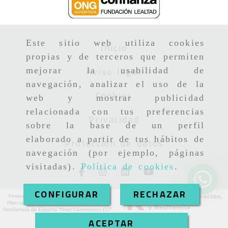
Este sitio web utiliza cookies
Inicio
propias y de terceros que permiten
Aviso legal
mejorar la usabilidad de
navegación, analizar el uso de la
Cookies
web y mostrar publicidad
relacionada con tus preferencias
Privacidad
sobre la base de un perfil
elaborado a partir de tus hábitos de
Protección de datos
navegación (por ejemplo, páginas
visitadas).
Política de cookies
.
CONFIGURAR
RECHAZAR
ACEPTAR